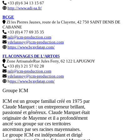
+33 (0) 6 34 13 15 67
http://www.adi-sa.fr/
BCGE
ZI les Pierres Jaunes, route de la Clayette, 42 750 SAINT DENIS DE
CABANNE
+33 (0) 4 77 69 35 35
rali@icm-production.com
vdelannoy@icm-production.com
https://www.bcgefatap.com/
FLACONNAGES DE L’ARTOIS
Zone ArtisanaleRue Jules Ferry, 62 122 LAPUGNOY
+33 (0) 3 21 57 02 28
rali@icm-production.com
vdelannoy@icm-production.com
h
ttps://www.bcgefatap.com/
Groupe ICM
ICM est un groupe familial créé en 1975 par
Claude Marquet : un entrepreneur brillant,
passionné et généreux. Claude Marquet était
originaire de Mayenne et il a profondément
ancré son groupe sur ces territoires
ancestraux par ses racines mayennaises.
Le groupe ICM est indépendant et dirigé