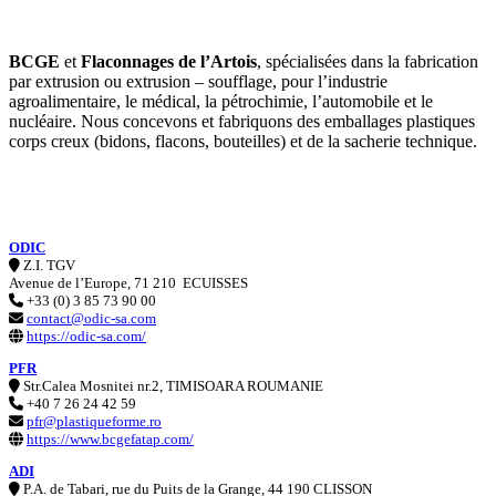
BCGE
et
Flaconnages de l’Artois
, spécialisées dans la fabrication
par extrusion ou extrusion – soufflage, pour l’industrie
agroalimentaire, le médical, la pétrochimie, l’automobile et le
nucléaire. Nous concevons et fabriquons des emballages plastiques
corps creux (bidons, flacons, bouteilles) et de la sacherie technique.
ODIC
Z.I. TGV
Avenue de l’Europe, 71 210 ECUISSES
+33 (0) 3 85 73 90 00
contact@odic-sa.com
https://odic-sa.com/
PFR
Str.Calea Mosnitei nr.2, TIMISOARA ROUMANIE
+40 7 26 24 42 59
pfr@plastique
forme.ro
https://www.bcgefatap.com/
ADI
P.A. de Tabari, rue du Puits de la Grange, 44 190 CLISSON